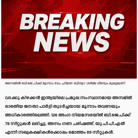
അസമിൽ ബി.ജെ.പിക്ക് മൂന്നാം ടേം; ഹിമന്ത ബിശ്വാ ശർമ്മ വീണ്ടും മുഖ്യമന്ത്രി
വടക്കു കിഴക്കൻ ഇന്ത്യയിലെ പ്രമുഖ സംസ്ഥാനമായ അസമിൽ
ഭാരതീയ ജനതാ പാർട്ടി തുടർച്ചയായ മൂന്നാം തവണയും
അധികാരത്തിലെത്തി. 126 അംഗ നിയമസഭയിൽ ബി.ജെ.പിക്ക്
78 സീറ്റുകൾ ലഭിച്ചു. അസം ഗണ പരിഷത്ത്, യു.പി.പി.എൽ
എന്നീ സഖ്യകക്ഷികൾക്കൊപ്പം മൊത്തം 89 സീറ്റുകൾ.