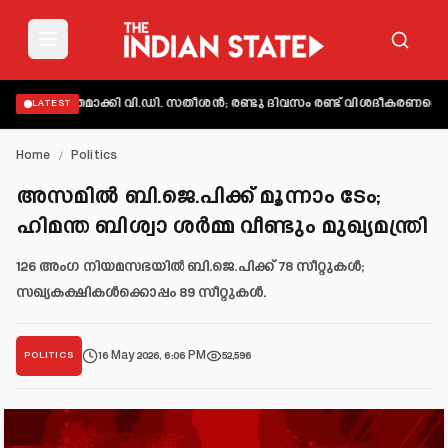
 വ്യക്തമാക്കി വി.ഡി. സതീശൻ; രണ്ടു ദിവസം രണ്ട് വിശദീകരണമെന്ന് ആ
LATEST
Home
/
Politics
അസമിൽ ബി.ജെ.പിക്ക് മൂന്നാം ടേം;
ഹിമന്ത ബിശ്വാ ശർമ്മ വീണ്ടും മുഖ്യമന്ത്രി
126 അംഗ നിയമസഭയിൽ ബി.ജെ.പിക്ക് 78 സീറ്റുകൾ;
സഖ്യകക്ഷികൾക്കൊപ്പം 89 സീറ്റുകൾ.
16 May 2026, 6:06 PM
52,596
POLITICS