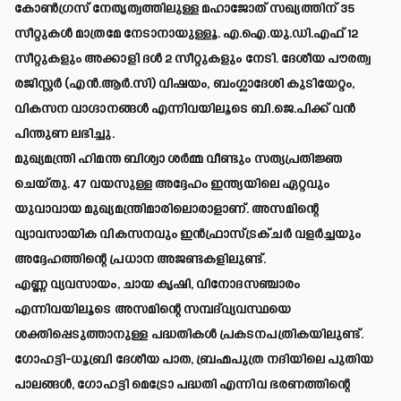
കോൺഗ്രസ് നേതൃത്വത്തിലുള്ള മഹാജോത് സഖ്യത്തിന് 35
സീറ്റുകൾ മാത്രമേ നേടാനായുള്ളൂ. എ.ഐ.യു.ഡി.എഫ് 12
സീറ്റുകളും അക്കാളി ദൾ 2 സീറ്റുകളും നേടി. ദേശീയ പൗരത്വ
രജിസ്റ്റർ (എൻ.ആർ.സി) വിഷയം, ബംഗ്ലാദേശി കുടിയേറ്റം,
വികസന വാഗ്ദാനങ്ങൾ എന്നിവയിലൂടെ ബി.ജെ.പിക്ക് വൻ
പിന്തുണ ലഭിച്ചു.
മുഖ്യമന്ത്രി ഹിമന്ത ബിശ്വാ ശർമ്മ വീണ്ടും സത്യപ്രതിജ്ഞ
ചെയ്തു. 47 വയസുള്ള അദ്ദേഹം ഇന്ത്യയിലെ ഏറ്റവും
യുവാവായ മുഖ്യമന്ത്രിമാരിലൊരാളാണ്. അസമിന്റെ
വ്യാവസായിക വികസനവും ഇൻഫ്രാസ്ട്രക്ചർ വളർച്ചയും
അദ്ദേഹത്തിന്റെ പ്രധാന അജണ്ടകളിലുണ്ട്.
എണ്ണ വ്യവസായം, ചായ കൃഷി, വിനോദസഞ്ചാരം
എന്നിവയിലൂടെ അസമിന്റെ സമ്പദ്‌വ്യവസ്ഥയെ
ശക്തിപ്പെടുത്താനുള്ള പദ്ധതികൾ പ്രകടനപത്രികയിലുണ്ട്.
ഗോഹട്ടി-ധൂബ്രി ദേശീയ പാത, ബ്രഹ്മപുത്ര നദിയിലെ പുതിയ
പാലങ്ങൾ, ഗോഹട്ടി മെട്രോ പദ്ധതി എന്നിവ ഭരണത്തിന്റെ