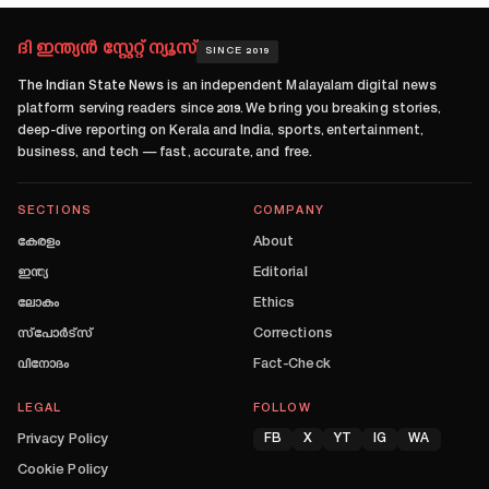
ദി ഇന്ത്യൻ സ്റ്റേറ്റ് ന്യൂസ്
SINCE 2019
The Indian State News
is an independent Malayalam digital news
platform serving readers since
2019
. We bring you breaking stories,
deep-dive reporting on Kerala and India, sports, entertainment,
business, and tech — fast, accurate, and free.
SECTIONS
COMPANY
കേരളം
About
ഇന്ത്യ
Editorial
ലോകം
Ethics
സ്പോർട്സ്
Corrections
വിനോദം
Fact-Check
LEGAL
FOLLOW
Privacy Policy
FB
X
YT
IG
WA
Cookie Policy