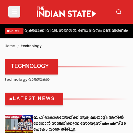
ിലപാട് വ്യക്തമാക്കി വി.ഡി. സതീശൻ; രണ്ടു ദിവസം രണ്ട് വിശദീകരണമ
LATEST
Home
/
technology
TECHNOLOGY
technology
വാർത്തകൾ
LATEST NEWS
ബഹിരാകാശത്തേയ്ക്ക് ആദ്യ മലയാളി; അനിൽ
മേനോൻ സഞ്ചരിക്കുന്ന സോയൂസ് എം എസ് 29
പേടകം യാത്ര തിരിച്ചു