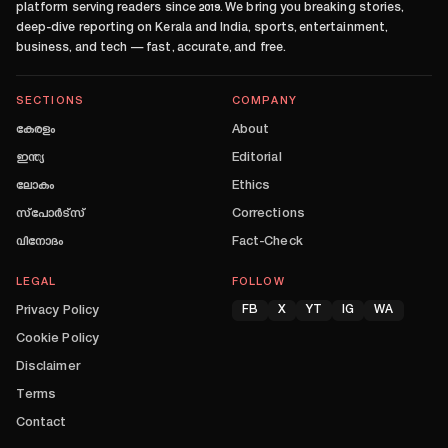
platform serving readers since
2019
. We bring you breaking stories,
deep-dive reporting on Kerala and India, sports, entertainment,
business, and tech — fast, accurate, and free.
SECTIONS
COMPANY
കേരളം
About
ഇന്ത്യ
Editorial
ലോകം
Ethics
സ്പോർട്സ്
Corrections
വിനോദം
Fact-Check
LEGAL
FOLLOW
Privacy Policy
FB
X
YT
IG
WA
Cookie Policy
Disclaimer
Terms
Contact