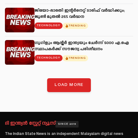
ജിയോ-ഭാരതി ഇന്റർനെറ്റ് ടാരിഫ് വർദ്ധിക്കും;
ജൂൺ മുതൽ 25% വർദ്ധന
TECHNOLOGY
TRENDING
ഗൂഗിളും ആന്റ്ലർ ഇന്ത്യയും ചേർന്ന് 5000 എ.ഐ
സ്ഥാപകർക്ക് സൗജന്യ പരിശീലനം
TECHNOLOGY
TRENDING
LOAD MORE
ദി ഇന്ത്യൻ സ്റ്റേറ്റ് ന്യൂസ്
SINCE 2019
The Indian State News
is an independent Malayalam digital news