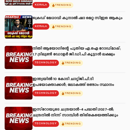
KERALA
TRENDING
ക്രെഡ് മേധാവി കുനാൽ ഷാ മെറ്റ സിഇഒ ആകും
KERALA
TRENDING
നിതി ആയോഗിന്റെ പുതിയ എ.ഐ റോഡ്മാപ്പ്;
1.7 ട്രില്യൺ ഡോളർ ജി.ഡി.പി കൂട്ടാൻ ലക്ഷ്യം
TECHNOLOGY
TRENDING
ഇന്ത്യയിൽ 10 കോടി ചാറ്റ്ജി.പി.ടി
ഉപയോക്താക്കൾ; ലോകത്ത് രണ്ടാം സ്ഥാനം
TECHNOLOGY
TRENDING
ഇസ്റോയുടെ ചന്ദ്രയാൻ-4 പദ്ധതി 2027-ൽ;
ചന്ദ്രനിൽ നിന്ന് സാമ്പിൾ തിരികെയെത്തിക്കും
TECHNOLOGY
TRENDING